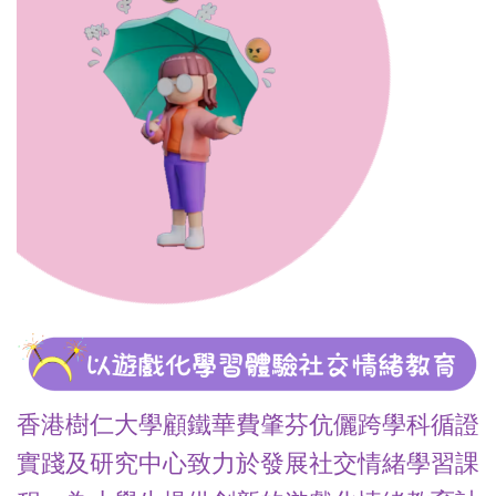
香港樹仁大學顧鐵華費肇芬伉儷跨學科循證
實踐及研究中心致力於發展社交情緒學習課